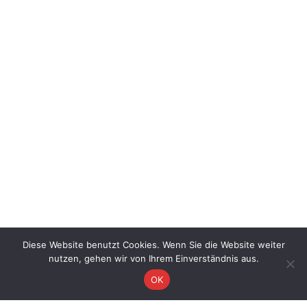
Diese Website benutzt Cookies. Wenn Sie die Website weiter
nutzen, gehen wir von Ihrem Einverständnis aus.
Bautischlerei
OK
Wir unterstützen sie beim Bau im Innen und