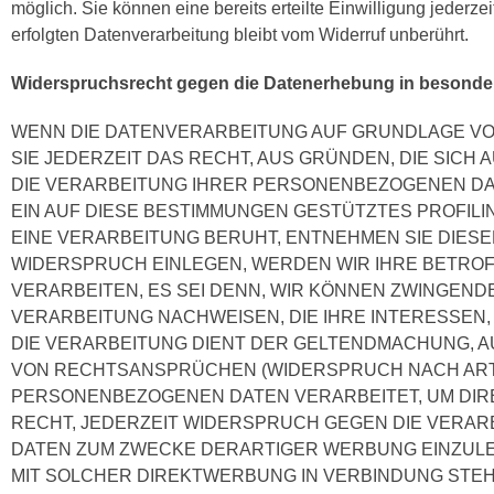
möglich. Sie können eine bereits erteilte Einwilligung jederze
erfolgten Datenverarbeitung bleibt vom Widerruf unberührt.
Widerspruchsrecht gegen die Datenerhebung in besonder
WENN DIE DATENVERARBEITUNG AUF GRUNDLAGE VON A
SIE JEDERZEIT DAS RECHT, AUS GRÜNDEN, DIE SICH
DIE VERARBEITUNG IHRER PERSONENBEZOGENEN DAT
EIN AUF DIESE BESTIMMUNGEN GESTÜTZTES PROFILI
EINE VERARBEITUNG BERUHT, ENTNEHMEN SIE DIES
WIDERSPRUCH EINLEGEN, WERDEN WIR IHRE BETR
VERARBEITEN, ES SEI DENN, WIR KÖNNEN ZWINGEN
VERARBEITUNG NACHWEISEN, DIE IHRE INTERESSEN
DIE VERARBEITUNG DIENT DER GELTENDMACHUNG, 
VON RECHTSANSPRÜCHEN (WIDERSPRUCH NACH ART. 
PERSONENBEZOGENEN DATEN VERARBEITET, UM DIRE
RECHT, JEDERZEIT WIDERSPRUCH GEGEN DIE VERA
DATEN ZUM ZWECKE DERARTIGER WERBUNG EINZULEGE
MIT SOLCHER DIREKTWERBUNG IN VERBINDUNG STEH