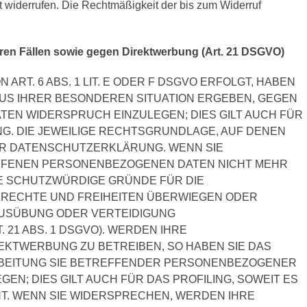
it widerrufen. Die Rechtmäßigkeit der bis zum Widerruf
en Fällen sowie gegen Direktwerbung (Art. 21 DSGVO)
RT. 6 ABS. 1 LIT. E ODER F DSGVO ERFOLGT, HABEN
 AUS IHRER BESONDEREN SITUATION ERGEBEN, GEGEN
EN WIDERSPRUCH EINZULEGEN; DIES GILT AUCH FÜR
NG. DIE JEWEILIGE RECHTSGRUNDLAGE, AUF DENEN
ER DATENSCHUTZERKLÄRUNG. WENN SIE
OFFENEN PERSONENBEZOGENEN DATEN NICHT MEHR
DE SCHUTZWÜRDIGE GRÜNDE FÜR DIE
, RECHTE UND FREIHEITEN ÜBERWIEGEN ODER
AUSÜBUNG ODER VERTEIDIGUNG
21 ABS. 1 DSGVO). WERDEN IHRE
KTWERBUNG ZU BETREIBEN, SO HABEN SIE DAS
RBEITUNG SIE BETREFFENDER PERSONENBEZOGENER
N; DIES GILT AUCH FÜR DAS PROFILING, SOWEIT ES
T. WENN SIE WIDERSPRECHEN, WERDEN IHRE