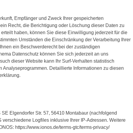
erkunft, Empfänger und Zweck Ihrer gespeicherten
in Recht, die Berichtigung oder Löschung dieser Daten zu
rteilt haben, können Sie diese Einwilligung jederzeit für die
stimmten Umständen die Einschränkung der Verarbeitung Ihrer
Ihnen ein Beschwerderecht bei der zuständigen
hema Datenschutz können Sie sich jederzeit an uns
uch dieser Website kann Ihr Surf-Verhalten statistisch
n Analyseprogrammen. Detaillierte Informationen zu diesen
erklärung.
S SE Elgendorfer Str. 57, 56410 Montabaur (nachfolgend
erschiedene Logfiles inklusive Ihrer IP-Adressen. Weitere
NOS: https://www.ionos.de/terms-gtc/terms-privacy/